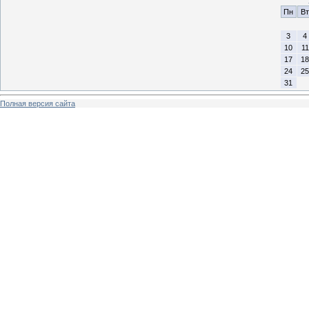
Пн
Вт
3
4
10
11
17
18
24
25
31
Полная версия сайта