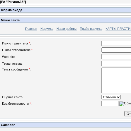
[
РА "Регион.18"
]
Форма входа
Меню сайта
Главная
Наружка
Наши работы
Прайс наружка
КАРТЫ ПЛАСТ
Имя отправителя
*
:
E-mail отправителя
*
:
Web-site:
Тема письма:
Текст сообщения
*
:
Оценка сайта:
Код безопасности
*
:
Calendar